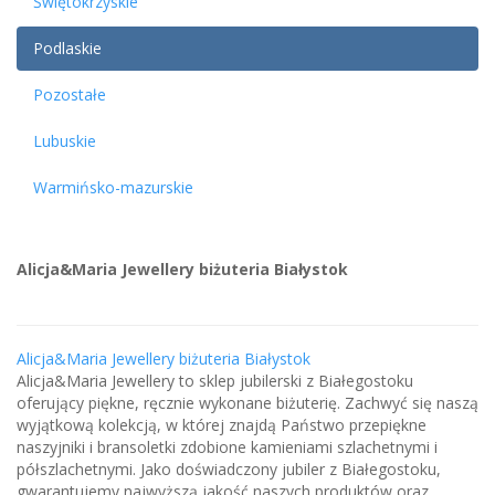
Świętokrzyskie
Podlaskie
Pozostałe
Lubuskie
Warmińsko-mazurskie
Alicja&Maria Jewellery biżuteria Białystok
Alicja&Maria Jewellery biżuteria Białystok
Alicja&Maria Jewellery to sklep jubilerski z Białegostoku
oferujący piękne, ręcznie wykonane biżuterię. Zachwyć się naszą
wyjątkową kolekcją, w której znajdą Państwo przepiękne
naszyjniki i bransoletki zdobione kamieniami szlachetnymi i
półszlachetnymi. Jako doświadczony jubiler z Białegostoku,
gwarantujemy najwyższą jakość naszych produktów oraz