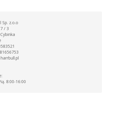
l Sp. z.o.o
7 / 3
Cybinka
e
3583521
81656753
:
harrbull.pl
e:
Pią. 8:00-16:00