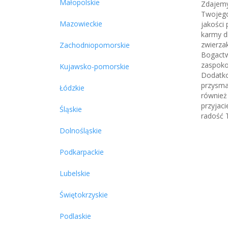
Małopolskie
Zdajemy
Twojego
Mazowieckie
jakości 
karmy d
zwierza
Zachodniopomorskie
Bogactw
zaspoko
Kujawsko-pomorskie
Dodatko
przysmak
Łódzkie
również
przyjaci
Śląskie
radość 
Dolnośląskie
Podkarpackie
Lubelskie
Świętokrzyskie
Podlaskie