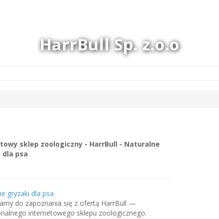
HarrBull Sp. z.o.o
towy sklep zoologiczny - HarrBull - Naturalne
 dla psa
e gryzaki dla psa
amy do zapoznania się z ofertą HarrBull —
onalnego internetowego sklepu zoologicznego.