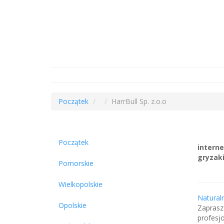
Początek
HarrBull Sp. z.o.o
Początek
interne
gryzaki
Pomorskie
Wielkopolskie
Naturaln
Opolskie
Zaprasz
profesj