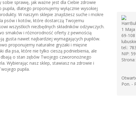
 sobie sprawę, jak ważne jest dla Ciebie zdrowie
 pupila, dlatego proponujemy wyłącznie wysokiej
produkty. W naszym sklepie znajdziesz suche i mokre
la psów i kotów, które dostarczą Twojemu
HarrBul
kowi wszystkich niezbędnych składników odżywczych.
1 Maja 
o smaków i różnorodność oferty z pewnością
69-108
ją gusta nawet najbardziej wymagających pupilów.
lubuski
wo proponujemy naturalne gryzaki i mięsne
tel.:
78
i dla psa, które nie tylko cieszą podniebienia, ale
NIP:
59
 dbają o stan zębów Twojego czworonożnego
Strona
ela. Wybierając nasz sklep, stawiasz na zdrowie i
Twojego pupila.
Otwart
Pon. - 