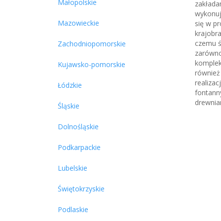
Małopolskie
zakłada
wykonuj
Mazowieckie
się w p
krajobr
czemu ś
Zachodniopomorskie
zarówno
komplek
Kujawsko-pomorskie
również
realiza
Łódzkie
fontanny
drewnia
Śląskie
Dolnośląskie
Podkarpackie
Lubelskie
Świętokrzyskie
Podlaskie