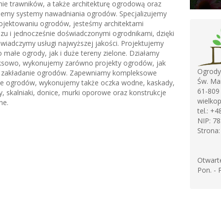
nie trawników, a także architekturę ogrodową oraz
emy systemy nawadniania ogrodów. Specjalizujemy
rojektowaniu ogrodów, jesteśmy architektami
azu i jednocześnie doświadczonymi ogrodnikami, dzięki
wiadczymy usługi najwyższej jakości. Projektujemy
 małe ogrody, jak i duże tereny zielone. Działamy
sowo, wykonujemy zarówno projekty ogrodów, jak
Ogrody 
 zakładanie ogrodów. Zapewniamy kompleksowe
Św. Mar
cje ogrodów, wykonujemy także oczka wodne, kaskady,
61-809
, skalniaki, donice, murki oporowe oraz konstrukcje
wielkop
ne.
tel.:
+4
NIP:
78
Strona
Otwart
Pon. - 