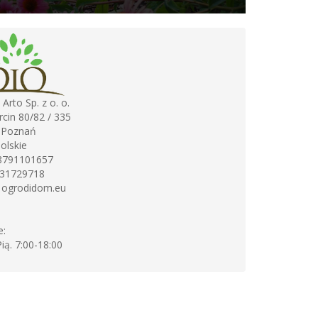
Arto Sp. z o. o.
cin 80/82 / 335
Poznań
olskie
8791101657
31729718
:
ogrodidom.eu
e:
Pią. 7:00-18:00